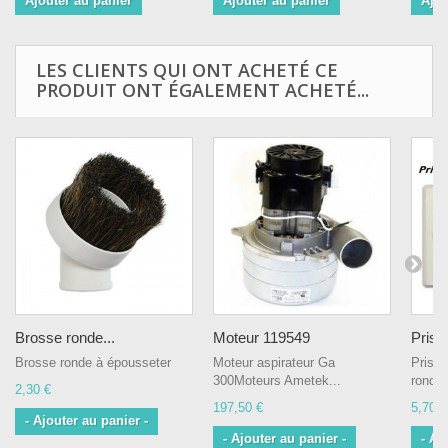
Ajouter au panier
Ajouter au panier
Ajou
LES CLIENTS QUI ONT ACHETÉ CE
PRODUIT ONT ÉGALEMENT ACHETÉ...
Brosse ronde...
Moteur 119549
Prise
Brosse ronde à épousseter
Moteur aspirateur Ga
Prise 
300Moteurs Ametek...
rond
2,30 €
197,50 €
5,70 €
- Ajouter au panier -
- Ajouter au panier -
- Aj