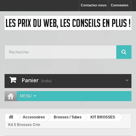
Contactez-nous
Connexion
Panier
(vide)
MENU
Accessoires
Brosses / Tubes
KIT BROSSES
Kit 5 Brosses Crin