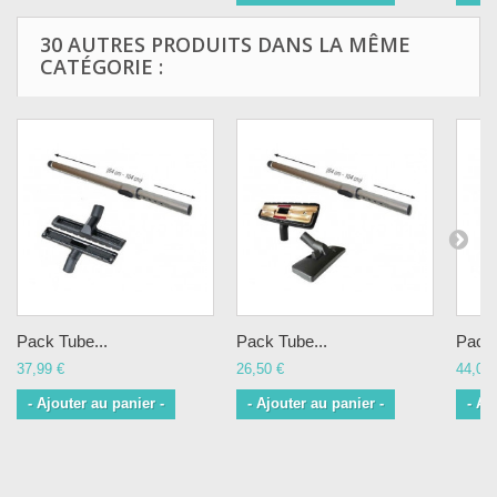
30 AUTRES PRODUITS DANS LA MÊME
CATÉGORIE :
Pack Tube...
Pack Tube...
Pack 
37,99 €
26,50 €
44,00 
- Ajouter au panier -
- Ajouter au panier -
- Aj