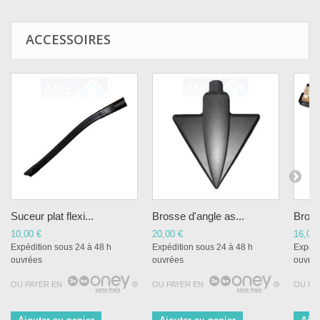
ACCESSOIRES
Suceur plat flexi...
Brosse d'angle as...
Bross
10,00 €
20,00 €
16,00 
Expédition sous 24 à 48 h
Expédition sous 24 à 48 h
Expédi
ouvrées
ouvrées
ouvré
OU PAYER EN
OU PAYER EN
OU PA