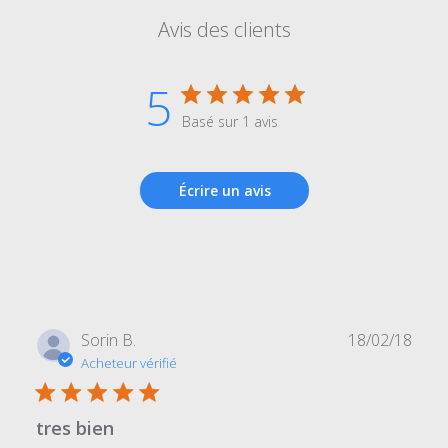
Avis des clients
5
Basé sur 1 avis
Écrire un avis
Date
Sorin B.
18/02/18
de
Acheteur vérifié
publi
tres bien