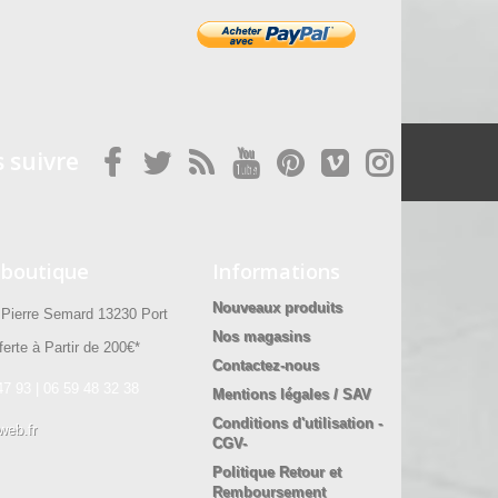
 suivre
 boutique
Informations
Nouveaux produits
ierre Semard 13230 Port
Nos magasins
erte à Partir de 200€*
Contactez-nous
47 93 | 06 59 48 32 38
Mentions légales / SAV
Conditions d'utilisation -
web.fr
CGV-
Politique Retour et
Remboursement