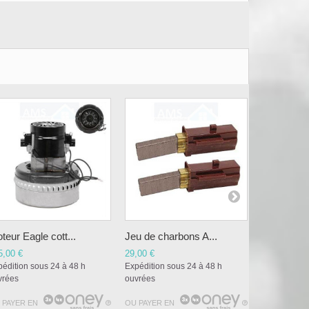
teur Eagle cott...
Jeu de charbons A...
Jeu de cha
5,00 €
29,00 €
29,00 €
édition sous 24 à 48 h
Expédition sous 24 à 48 h
Expédition s
vrées
ouvrées
ouvrées
 PAYER EN
OU PAYER EN
OU PAYER E