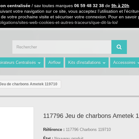
 PARTIR DE 99€ D ACHAT / Paiement en 3 X ou 4 X sans frais S.
ion centralisée
/ sav toutes marques
06 59 48 32 38
de
9h à 20h
ivant votre navigation sur ce site, vous acceptez l’utilisation et l'écri
ors de votre prochaine visite et sécuriser votre connexion. Pour en savoir
 59 48 32 38 de 9h à 20h " Les Prix du Web les Conseils en plus avec AMS 
bligations/sites-web-cookies-et-autres-traceurs/que-dit-la-loi/
irateurs Centralisés
Airflow
Kits d'installations
Accessoires
Jeu de charbons Ametek 119710
117796 Jeu de charbons Ametek 
Référence :
117796 Charbons 119710
État :
Nouveau produit