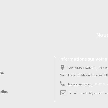
Nous
Informations sur votre
SAS AMS FRANCE , 29 rue P
ise
Saint Louis du Rhône Livraison Off
Appelez-nous au :
04 42 40 
elles
E-mail :
contact@aspiration-