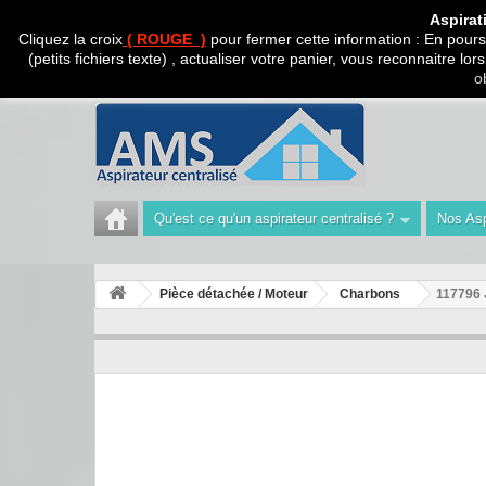
CADEAU SURPRISE A
Aspirat
Cliquez la croix
( ROUGE )
pour fermer cette information : En poursu
(petits fichiers texte) , actualiser votre panier, vous reconnaitre l
Appelez-nous au :
Tél : 04 42 40 47 93 | Technicien 06
o
Qu'est ce qu'un aspirateur centralisé ?
Nos Asp
Pièce détachée / Moteur
Charbons
117796 