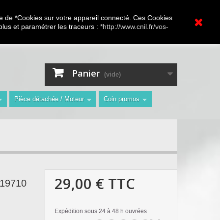
A.V Toutes marques
ture de *Cookies sur votre appareil connecté. Ces Cookies
 plus et paramétrer les traceurs :
*http://www.cnil.fr/vos-
Contactez-nous
Connexion
"
Panier
(vide)
Pièce détachée / Moteur
Coin promos
29,00 €
TTC
119710
Expédition sous 24 à 48 h ouvrées