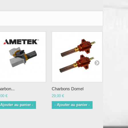
arbon...
Charbons Domel
Charbons.
,00 €
29,00 €
29,00 €
 Ajouter au panier -
- Ajouter au panier -
- Ajouter 