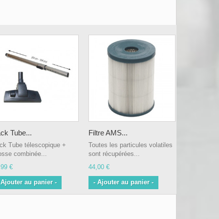
ck Tube...
Filtre AMS ...
ck Tube télescopique +
Toutes les particules volatiles
osse combinée...
sont récupérées...
,99 €
44,00 €
 Ajouter au panier -
- Ajouter au panier -