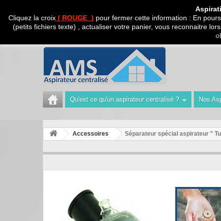
CADEAU SURPRISE A
Aspirat
Cliquez la croix
( ROUGE )
pour fermer cette information : En poursu
(petits fichiers texte) , actualiser votre panier, vous reconnaitre l
Appelez-nous au :
Tél : 04 42 40 47 93 | Technicien 06
o
Qu'est ce qu'un aspirateur centralisé ?
Nos Asp
Accessoires
Séparateur spécial aspirateur " T