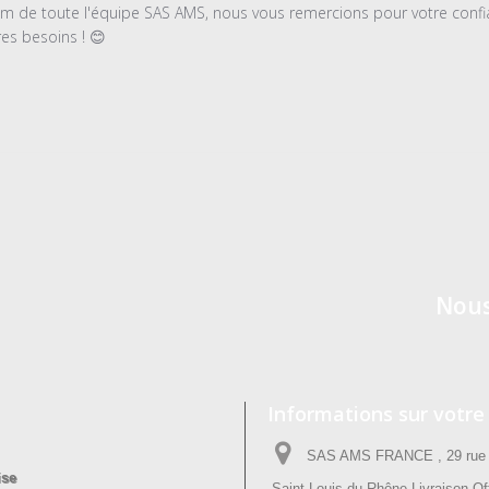
m de toute l'équipe SAS AMS, nous vous remercions pour votre confian
res besoins ! 😊
e
é
Nous
Informations sur votre
SAS AMS FRANCE , 29 rue P
ise
Saint Louis du Rhône Livraison Off