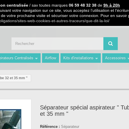
 PARTIR DE 99€ D ACHAT / Paiement en 3 X ou 4 X sans frais S.
ion centralisée
/ sav toutes marques
06 59 48 32 38
de
9h à 20h
ivant votre navigation sur ce site, vous acceptez l’utilisation et l'écri
ors de votre prochaine visite et sécuriser votre connexion. Pour en savoir
 59 48 32 38 de 9h à 20h " Les Prix du Web les Conseils en plus avec AMS 
bligations/sites-web-cookies-et-autres-traceurs/que-dit-la-loi/
irateurs Centralisés
Airflow
Kits d'installations
Accessoires
ube 32 et 35 mm "
Séparateur spécial aspirateur " Tu
et 35 mm "
Référence :
Séparateur