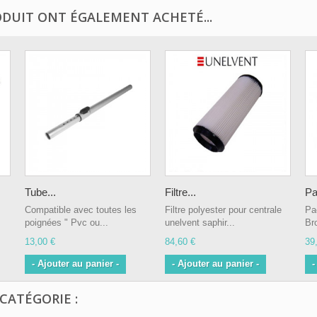
ODUIT ONT ÉGALEMENT ACHETÉ...
Tube...
Filtre...
Pa
Compatible avec toutes les
Filtre polyester pour centrale
Pa
poignées " Pvc ou...
unelvent saphir...
Br
13,00 €
84,60 €
39
- Ajouter au panier -
- Ajouter au panier -
-
CATÉGORIE :