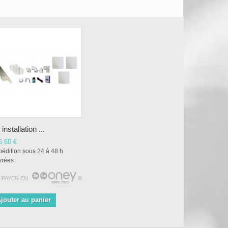
 installation ...
6,60 €
édition sous 24 à 48 h
vrées
 PAYER EN
jouter au panier