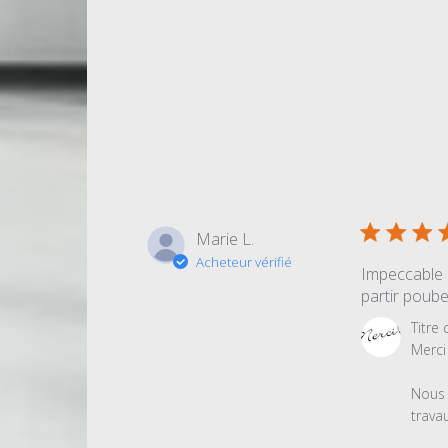
Marie L.
Acheteur vérifié
Impeccable 
partir poub
Commentair
Titre
du
Merci 
propriétaire
du
Nous 
magasin
trava
sur