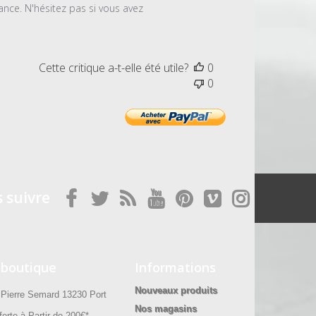
ce. N'hésitez pas si vous avez 
Cette critique a-t-elle été utile?
0
0
 suivre
 boutique
Informations
Nouveaux produits
ierre Semard 13230 Port
Nos magasins
erte à Partir de 200€*