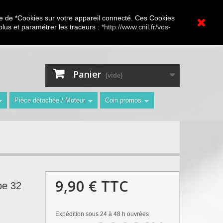
A.V Toutes marques
ture de *Cookies sur votre appareil connecté. Ces Cookies
 plus et paramétrer les traceurs :
*http://www.cnil.fr/vos-
Contactez-nous
Connexion
"
Panier
(vide)
Pièce détachée / Moteur
Coin promos
9,90 €
TTC
be 32
Expédition sous 24 à 48 h ouvrées