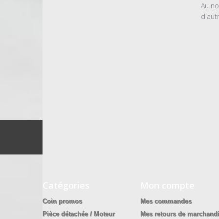
l'examen
Au no
par
d'aut
Titre
du
commentair
personnalis
le
Tue
Jun
03
2025
Catégories
Mon compte
Coin promos
Mes commandes
Pièce détachée / Moteur
Mes retours de marchand