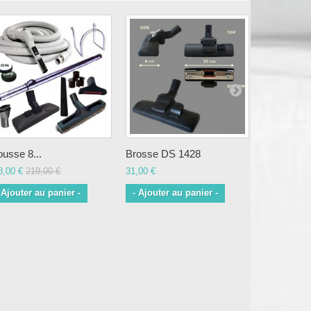
ousse 8...
Brosse DS 1428
Brosse D
8,00 €
219,00 €
31,00 €
24,99 €
 Ajouter au panier -
- Ajouter au panier -
- Ajouter 