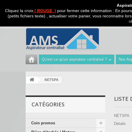
CADEAU SURPRISE A
Aspirat
Cliquez la croix
( ROUGE )
pour fermer cette information : En poursu
(petits fichiers texte) , actualiser votre panier, vous reconnaitre l
Appelez-nous au :
Tél : 04 42 40 47 93 | Technicien 06
o
Qu'est ce qu'un aspirateur centralisé ?
Nos Asp
NETSPA
LISTE
CATÉGORIES
NETSPA
Coin promos
Détails