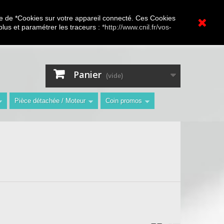
A.V Toutes marques
ture de *Cookies sur votre appareil connecté. Ces Cookies
 plus et paramétrer les traceurs :
*http://www.cnil.fr/vos-
Contactez-nous
Connexion
"
Panier
(vide)
Pièce détachée / Moteur
Coin promos