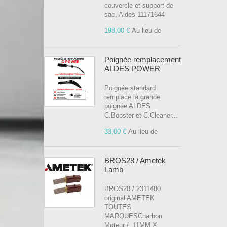
couvercle et support de
sac, Aldes 11171644
198,00 €
Au lieu de
Poignée remplacement
ALDES POWER
Poignée standard
remplace la grande
poignée ALDES
C.Booster et C.Cleaner...
33,00 €
Au lieu de
BROS28 / Ametek
Lamb
BROS28 / 2311480
original AMETEK
TOUTES
MARQUESCharbon
Moteur / 11MM X...