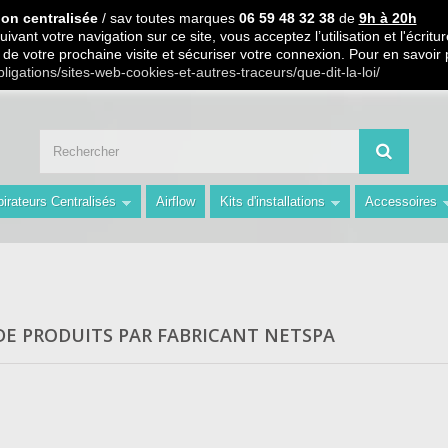
 PARTIR DE 99€ D ACHAT / Paiement en 3 X ou 4 X sans frais S.
ion centralisée
/ sav toutes marques
06 59 48 32 38
de
9h à 20h
ivant votre navigation sur ce site, vous acceptez l’utilisation et l'écri
ors de votre prochaine visite et sécuriser votre connexion. Pour en savoir
 59 48 32 38 de 9h à 20h " Les Prix du Web les Conseils en plus avec AMS 
bligations/sites-web-cookies-et-autres-traceurs/que-dit-la-loi/
irateurs Centralisés
Airflow
Kits d'installations
Accessoires
 DE PRODUITS PAR FABRICANT NETSPA