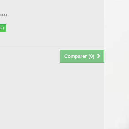
vrées
s )
Comparer (
0
)